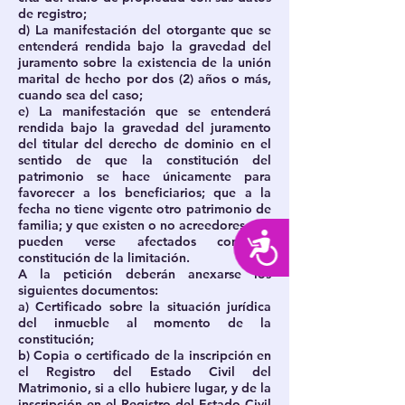
de registro;
d) La manifestación del otorgante que se
entenderá rendida bajo la gravedad del
juramento sobre la existencia de la unión
marital de hecho por dos (2) años o más,
cuando sea del caso;
e) La manifestación que se entenderá
rendida bajo la gravedad del juramento
del titular del derecho de dominio en el
sentido de que la constitución del
patrimonio se hace únicamente para
favorecer a los beneficiarios; que a la
fecha no tiene vigente otro patrimonio de
familia; y que existen o no acreedores que
Accesibilidad
pueden verse afectados con la
constitución de la limitación.
A la petición deberán anexarse los
siguientes documentos:
a) Certificado sobre la situación jurídica
del inmueble al momento de la
constitución;
b) Copia o certificado de la inscripción en
el Registro del Estado Civil del
Matrimonio, si a ello hubiere lugar, y de la
inscripción en el Registro del Estado Civil