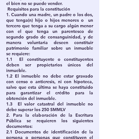
el bien no se puede vender.
Requisitos para la constitución
1. Cuando una madre, un padre o los dos,
que tenga(n) hijo o hijos menores o un
tercero que tenga a su cargo algún menor
con el que tenga un parentesco de
segundo grado de consanguinidad, y de
manera voluntaria deseen constituir
patrimonio familiar sobre un inmueble
se requiere:
1.1 El constituyente o constituyentes
deben ser propietarios únicos del
inmueble.
1.2 El inmueble no debe estar gravado
con censo o anticresis, ni con hipoteca,
salvo que esta última se haya constituido
para garantizar el crédito para la
obtención del inmueble.
1.3 El valor catastral del inmueble no
debe superar los 250 SMMLV
2. Para la elaboración de la Escritura
Pública se requieren los siguientes
documentos:
2.1 Documentos de identificación de la
persona o personas que constituyen el