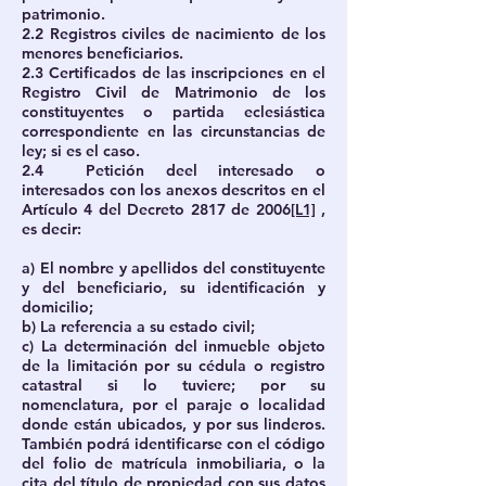
patrimonio.
2.2 Registros civiles de nacimiento de los
menores beneficiarios.
2.3 Certificados de las inscripciones en el
Registro Civil de Matrimonio de los
constituyentes o partida eclesiástica
correspondiente en las circunstancias de
ley; si es el caso.
2.4 Petición deel interesado o
interesados con los anexos descritos en el
Artículo 4 del Decreto 2817 de 2006
[L1]
,
es decir:
a) El nombre y apellidos del constituyente
y del beneficiario, su identificación y
domicilio;
b) La referencia a su estado civil;
c) La determinación del inmueble objeto
de la limitación por su cédula o registro
catastral si lo tuviere; por su
nomenclatura, por el paraje o localidad
donde están ubicados, y por sus linderos.
También podrá identificarse con el código
del folio de matrícula inmobiliaria, o la
cita del título de propiedad con sus datos