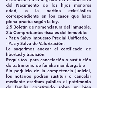
del Nacimiento de los hijos menores
edad, o la partida eclesiástica
correspondiente en los casos que hace
plena prueba según la ley.
2.5 Boletín de nomenclatura del inmueble.
2.6 Comprobantes fiscales del inmueble:
- Paz y Salvo Impuesto Predial Unificado,
- Paz y Salvo de Valorización.
Le sugerimos anexar el certificado de
libertad y tradición.
Requisitos para cancelación o sustitución
de patrimonio de familia inembargable
Sin perjuicio de la competencia judicial,
los notarios podrán sustituir o cancelar
mediante escritura pública el patrimonio
de familia constituido sobre un bien
inmueble.
Para la Elaboración de la Escritura
Pública se requieren los siguientes
documentos:1.Documentos de
identificación de la persona o personas
que cancelen el patrimonio.
1. Solicitud del interesado o interesados