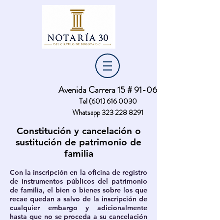
Nota:
este
sitio
web
incluye
un
sistema
de
accesibilidad.
Avenida Carrera 15 # 91-06
Tel
(601) 616 0030
Whatsapp
323 228 8291
Constitución y cancelación o
sustitución de patrimonio de
familia
Con la inscripción en la oficina de registro
de instrumentos públicos del patrimonio
de familia, el bien o bienes sobre los que
recae quedan a salvo de la inscripción de
cualquier embargo y adicionalmente
hasta que no se proceda a su cancelación