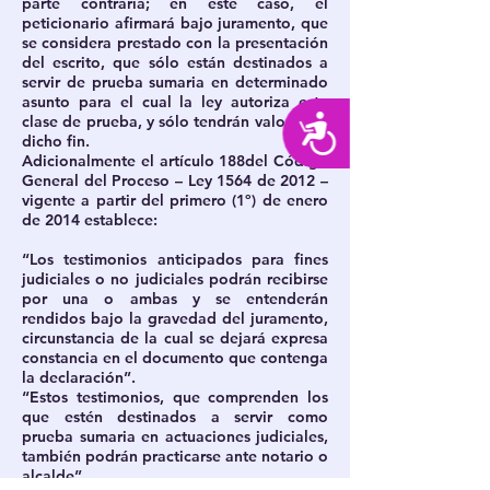
parte contraria; en este caso, el
peticionario afirmará bajo juramento, que
se considera prestado con la presentación
del escrito, que sólo están destinados a
servir de prueba sumaria en determinado
asunto para el cual la ley autoriza esta
clase de prueba, y sólo tendrán valor para
Accesibilidad
dicho fin.
Adicionalmente el artículo 188del Código
General del Proceso – Ley 1564 de 2012 –
vigente a partir del primero (1º) de enero
de 2014 establece:
“Los testimonios anticipados para fines
judiciales o no judiciales podrán recibirse
por una o ambas y se entenderán
rendidos bajo la gravedad del juramento,
circunstancia de la cual se dejará expresa
constancia en el documento que contenga
la declaración”.
“Estos testimonios, que comprenden los
que estén destinados a servir como
prueba sumaria en actuaciones judiciales,
también podrán practicarse ante notario o
alcalde”.