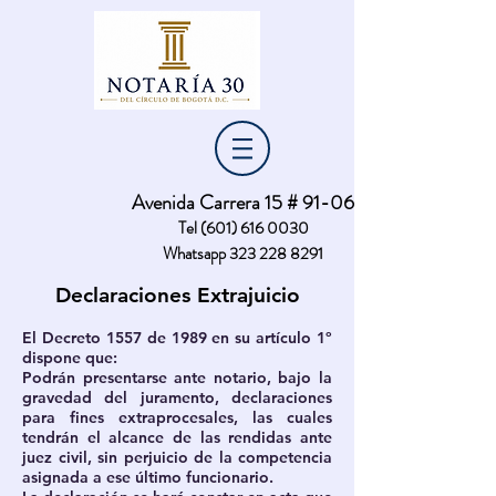
Nota:
este
sitio
web
incluye
un
sistema
de
accesibilidad.
Avenida Carrera 15 # 91-06
Tel
(601) 616 0030
Whatsapp
323 228 8291
Declaraciones Extrajuicio
El Decreto 1557 de 1989 en su artículo 1º
dispone que:
Podrán presentarse ante notario, bajo la
gravedad del juramento, declaraciones
para fines extraprocesales, las cuales
tendrán el alcance de las rendidas ante
juez civil, sin perjuicio de la competencia
asignada a ese último funcionario.