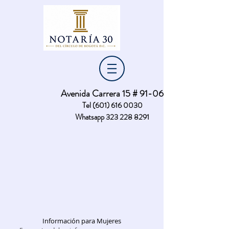
Nota:
este
sitio
web
incluye
un
sistema
de
accesibilidad.
Avenida Carrera 15 # 91-06
Tel
(601) 616 0030
Whatsapp
323 228 8291
Información para Mujeres