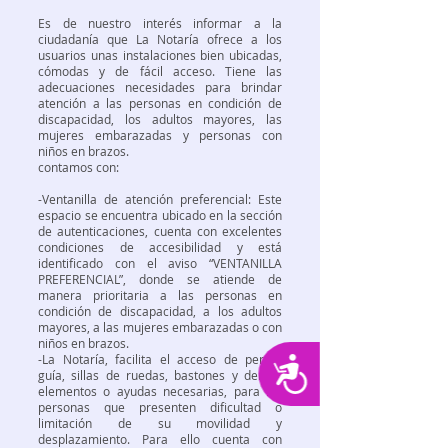
Es de nuestro interés informar a la
ciudadanía que La Notaría ofrece a los
usuarios unas instalaciones bien ubicadas,
cómodas y de fácil acceso. Tiene las
adecuaciones necesidades para brindar
atención a las personas en condición de
discapacidad, los adultos mayores, las
mujeres embarazadas y personas con
niños en brazos.
contamos con:
-Ventanilla de atención preferencial: Este
espacio se encuentra ubicado en la sección
de autenticaciones, cuenta con excelentes
condiciones de accesibilidad y está
identificado con el aviso “VENTANILLA
PREFERENCIAL”, donde se atiende de
manera prioritaria a las personas en
condición de discapacidad, a los adultos
mayores, a las mujeres embarazadas o con
niños en brazos.
-La Notaría, facilita el acceso de perros
Accesibilidad
guía, sillas de ruedas, bastones y demás
elementos o ayudas necesarias, para las
personas que presenten dificultad o
limitación de su movilidad y
desplazamiento. Para ello cuenta con