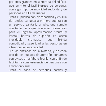
portones grandes en la entrada del edificio,
que permite el fácil ingreso de personas
con algún tipo de movilidad reducida y de
personas en silla de ruedas.
-Para el público con discapacidad y en silla
de ruedas, La Notaría Primera cuenta con
un servicio sanitario amplio, que cumple
con todas las especificaciones normativas
para el ingreso, aproximación frontal y
lateral, barras de sujeción en acero
inoxidable cromático, que brinda
comodidad y seguridad a las personas en
situación de discapacidad.
-En las entradas de la Notaria, y en cada
uno de los puestos de atención, contamos
con avisos en alfabeto braille, con el fin de
facilitar la comparecencia de personas con
limitación visual.
-Para el caso de personas sordas y
sordomudas, el Despacho suministrará el
servicio de Interprete a disposición de la
notaría, con convenios públicos, privados e
institucionales que facilitan los procesos y
en tal virtud se pueden acceder a los
servicios de apoyo simplemente
solicitándolo. SERVIR es una solución
pensada para facilitar la comunicación
entre funcionarios de una entidad y sus